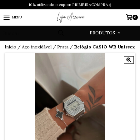
10% utilizando o cupom PRIMEIRACOMPRA :)
MENU
0
PRODUTOS
Início
/
Aço inoxidável
/
Prata
/
Relógio CASIO WR Unissex