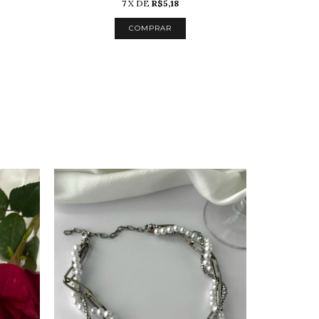
7
X DE
R$5,18
COMPRAR
O