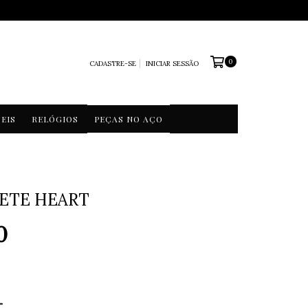
0
CADASTRE-SE
INICIAR SESSÃO
EIS
RELÓGIOS
PEÇAS NO AÇO
NETE HEART
0