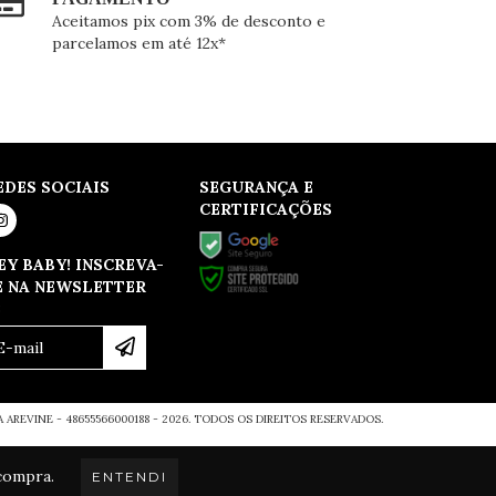
Aceitamos pix com 3% de desconto e
parcelamos em até 12x*
EDES SOCIAIS
SEGURANÇA E
CERTIFICAÇÕES
EY BABY! INSCREVA-
E NA NEWSLETTER
3
 AREVINE - 48655566000188 - 2026. TODOS OS DIREITOS RESERVADOS.
 compra.
ENTENDI