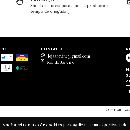
São 4 dias úteis para a nossa produção +
tempo de chegada :)
NTO
CONTATO
R
lojaarevine@gmail.com
Rio de Janeiro
H
S
<
COPYRIGHT LOJA
te
você aceita o uso de cookies
para agilizar a sua experiência de