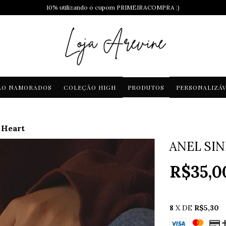
10% utilizando o cupom PRIMEIRACOMPRA :)
ÃO NAMORADOS
COLEÇÃO HIGH
PRODUTOS
PERSONALIZÁV
 Heart
ANEL SI
R$35,0
8
X DE
R$5,30