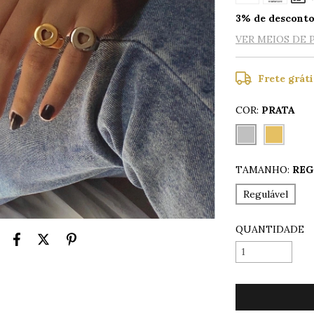
3% de descont
VER MEIOS DE
Frete gráti
COR:
PRATA
TAMANHO:
REG
Regulável
QUANTIDADE