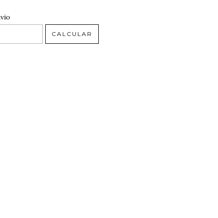
 CEP:
ALTERAR CEP
vio
CALCULAR