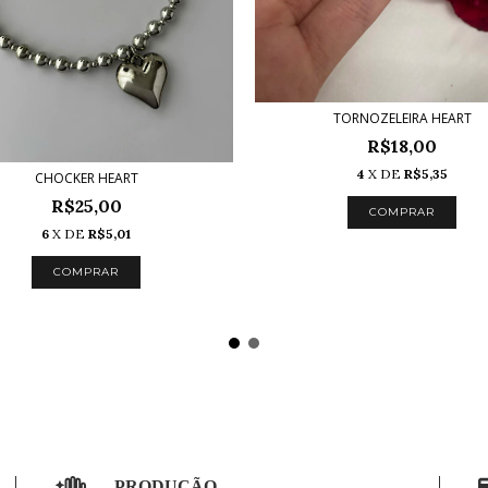
TORNOZELEIRA HEART
R$18,00
4
X DE
R$5,35
CHOCKER HEART
R$25,00
COMPRAR
6
X DE
R$5,01
PRODUÇÃO