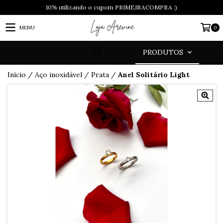
10% utilizando o cupom PRIMEIRACOMPRA :)
MENU
0
PRODUTOS
Início
/
Aço inoxidável
/
Prata
/
Anel Solitário Light