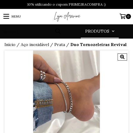
10% utilizando o cupom PRIMEIRACOMPRA :)
MENU
0
PRODUTOS
Início
/
Aço inoxidável
/
Prata
/
Duo Tornozeleiras Revival